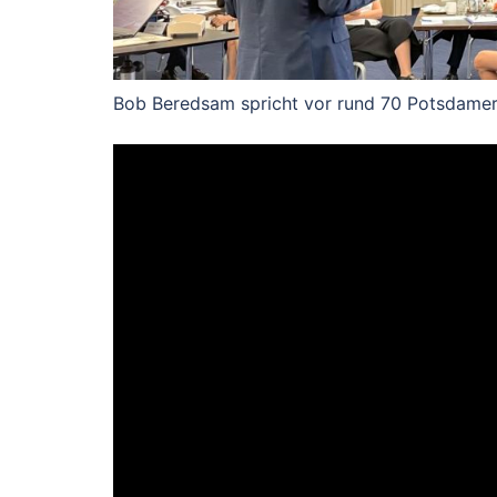
Bob Beredsam spricht vor rund 70 Potsdame