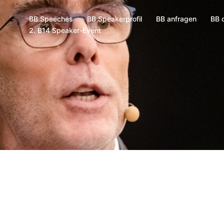
BB Speeches
BB Speakerprofil
BB anfragen
BB 
2. B14 Speaker-Event